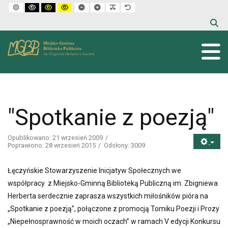
Default mode
High contrast black white mode
High contrast black yellow mode
High contrast yellow black mode
Set smaller font
Set larger font
Make font more readable
Set default font
"Spotkanie z poezją"
Opublikowano: 21 wrzesień 2009
Poprawiono: 28 wrzesień 2015
Odsłony: 3009
Łęczyńskie Stowarzyszenie Inicjatyw Społecznych we
współpracy z Miejsko-Gminną Biblioteką Publiczną im. Zbigniewa
Herberta serdecznie zaprasza wszystkich miłośników pióra na
„Spotkanie z poezją”, połączone z promocją Tomiku Poezji i Prozy
„Niepełnosprawność w moich oczach” w ramach V edycji Konkursu