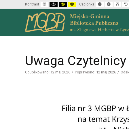
Default mode
High contrast black white mode
High contrast black yellow mode
High contrast yellow black mode
Set smaller font
Set larger f
Make 
Kontrast
Czcionka
Uwaga Czytelnicy 
Opublikowano: 12 maj 2026
Poprawiono: 12 maj 2026
Odsł