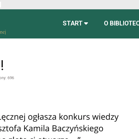
ont
font more readable
Set default font
START
O BIBLIOTE
!
ony: 696