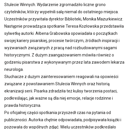
Stulecie Winnych. Wydarzenie zgromadziło liczne grono
czytelników, którzy wypełnili salę niemal do ostatniego miejsca.
Uczestników przywitała dyrektor Biblioteki, Monika Mazurkiewicz.
Następnie prowadząca spotkanie Teresa Kozłowska przedstawiła
sylwetkę autorki. Ałbena Grabowska opowiadała o początkach
swojej kariery pisarskiej, procesie twórczym, źródłach inspiracji i
wyzwaniach związanych z pracą nad rozbudowanymi sagami
historycznymi. Z dużym zaangażowaniem mówiła również o
godzeniu pisarstwa z wykonywanym przez lata zawodem lekarza
neurologa.
Słuchacze z dużym zainteresowaniem reagowali na opowieści
związane z powstawaniem Stulecia Winnych oraz historią
ekranizacji serii. Pisarka zdradziła też kulisy tworzenia postaci,
podkreślając, jak ważne są dla niej emocje, relacje rodzinne i
prawda historyczna.
Po oficjalnej części spotkania przyszedł czas na pytania od
publiczności. Autorka chętnie odpowiadała, podpisywała książki i
pozowała do wspólnych zdjęć. Wielu uczestników podkreślało