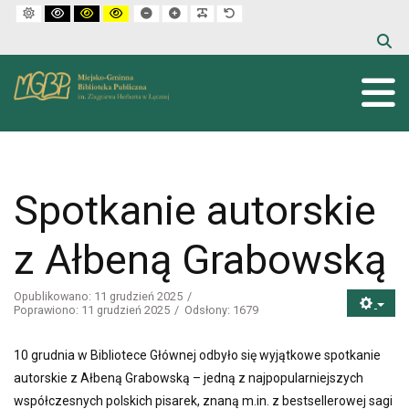
Default mode
High contrast black white mode
High contrast black yellow mode
High contrast yellow black mode
Set smaller font
Set larger font
Make font more readable
Set default font
Spotkanie autorskie
z Ałbeną Grabowską
Opublikowano: 11 grudzień 2025
Poprawiono: 11 grudzień 2025
Odsłony: 1679
10 grudnia w Bibliotece Głównej odbyło się wyjątkowe spotkanie
autorskie z Ałbeną Grabowską – jedną z najpopularniejszych
współczesnych polskich pisarek, znaną m.in. z bestsellerowej sagi