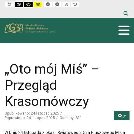
Default mode
High contrast black white mode
High contrast black yellow mode
High contrast yellow black mode
Set smaller font
Set larger font
Make font more readable
Set default font
„Oto mój Miś” –
Przegląd
Krasomówczy
Opublikowano: 24 listopad 2025
Poprawiono: 24 listopad 2025
Odsłony: 831
W Dniu 24 listopada z okazji Światowego Dnia Pluszowego Misia