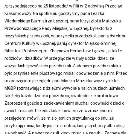
/przypadającego na 25 listopada/ w Filii nr 2 odbył się Przegląd
Krasomówczy. Na spotkaniu gościłyśmy pana Leszka
Włodarskiego Burmistrza Łęcznej, pana Krzysztofa Matczuka
Przewodniczącego Rady Miejskiej w Łęcznej, Dyrektorki z
łęczyńskich przedszkoli, nauczycielki przedszkoli, panią dyrektor
Centrum Kultury w Łęcznej, panią dyrektor Miejsko-Gminnej
Biblioteki Publicznej im. Zbigniewa Herberta w Łęcznej, a także
rodziców i dziadków. W przeglądzie wzięły udział dzieci ze
wszystkich łęczyńskich przedszkoli. Zadaniem przedszkolaka
było przyniesienie pluszowego misia i opowiedzenie o nim. Przed
rozpoczęciem przeglądu pani Monika Mazurkiewicz dyrektor
MGBP rozmawiając z dziećmi wywołała na ich buziach uśmiech,
tak żeby każde dziecko poczuło się swobodnie i komfortowo.
Zaproszeni goście z zaciekawieniem słuchali opowieści dzieci o
swoich misiach. Przedszkolaki bowiem ze wzruszeniem i
przejęciem, mówili, że misio jest ich przytulanką do snu, że
przytulają misia, kiedy jest im smutno, kiedy są chorzy albo chcą
się pobawić. A nawet co czuli, kiedy misio się zagubił. Zachętą dla