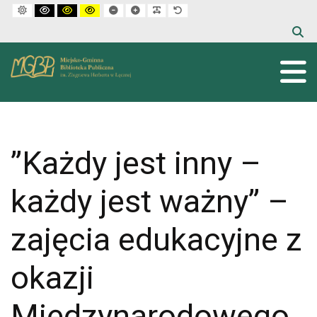
Default mode
High contrast black white mode
High contrast black yellow mode
High contrast yellow black mode
Set smaller font
Set larger font
Make font more readable
Set default font
”Każdy jest inny –
każdy jest ważny” –
zajęcia edukacyjne z
okazji
Międzynarodowego