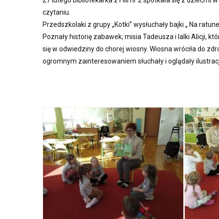
27 lutego bibliotekarka z Filii nr 2 spotkała się z dziećm
czytaniu.
Przedszkolaki z grupy „Kotki” wysłuchały bajki „ Na ratune
Poznały historię zabawek; misia Tadeusza i lalki Alicji, k
się w odwiedziny do chorej wiosny. Wiosna wróciła do zdro
ogromnym zainteresowaniem słuchały i oglądały ilustracj