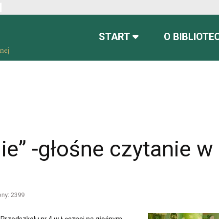
ont
font more readable
Set default font
START
O BIBLIOTE
ie” -głośne czytanie w
ony: 2399