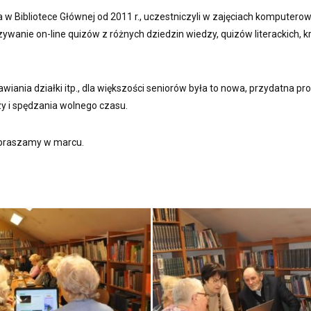
ła w Bibliotece Głównej od 2011 r., uczestniczyli w zajęciach komputero
nie on-line quizów z różnych dziedzin wiedzy, quizów literackich, k
wiania działki itp., dla większości seniorów była to nowa, przydatna pr
zy i spędzania wolnego czasu.
zapraszamy w marcu.