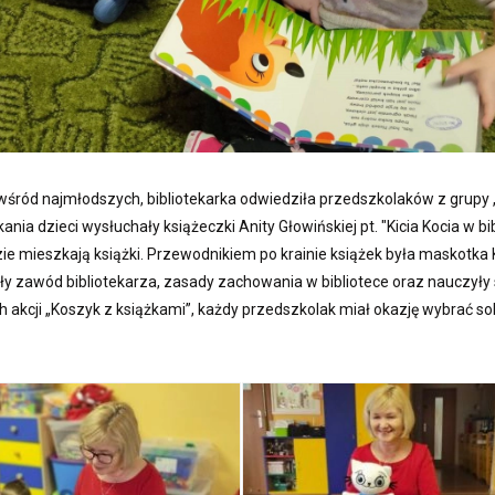
śród najmłodszych, bibliotekarka odwiedziła przedszkolaków z grupy 
ia dzieci wysłuchały książeczki Anity Głowińskiej pt. "Kicia Kocia w bib
ie mieszkają książki. Przewodnikiem po krainie książek była maskotka 
nały zawód bibliotekarza, zasady zachowania w bibliotece oraz nauczyły s
h akcji „Koszyk z książkami”, każdy przedszkolak miał okazję wybrać sob