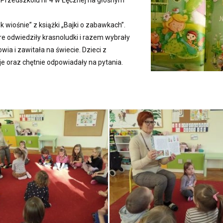
i w Przedszkolu nr 4 w Łęcznej na głośnym
k wiośnie” z książki „Bajki o zabawkach”.
tóre odwiedziły krasnoludki i razem wybrały
wia i zawitała na świecie. Dzieci z
e oraz chętnie odpowiadały na pytania.