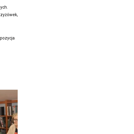
wych.
rzyżówek,
opozycja