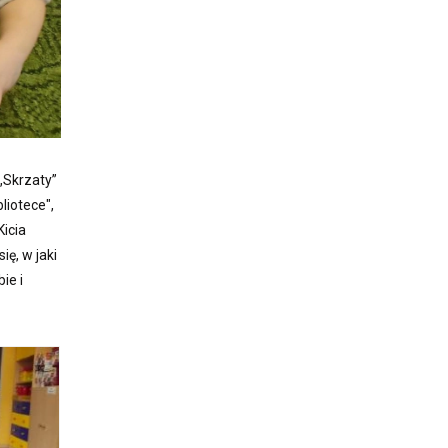
„Skrzaty”
liotece",
Kicia
ię, w jaki
ie i