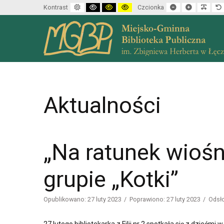
Default mode
High contrast black white mode
High contrast black yellow mode
High contrast yellow black mode
Set smaller font
Set larger f
Make 
Kontrast
Czcionka
Aktualności
„Na ratunek wiośn
grupie „Kotki”
Opublikowano: 27 luty 2023
Poprawiono: 27 luty 2023
Odsł