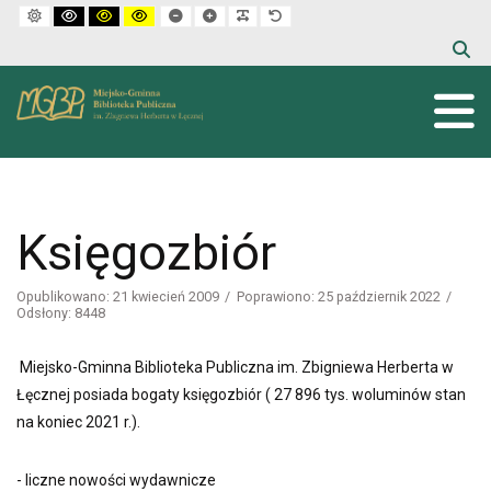
Default mode
High contrast black white mode
High contrast black yellow mode
High contrast yellow black mode
Set smaller font
Set larger font
Make font more readable
Set default font
Księgozbiór
Opublikowano: 21 kwiecień 2009
Poprawiono: 25 październik 2022
Odsłony: 8448
Miejsko-Gminna Biblioteka Publiczna im. Zbigniewa Herberta w
Łęcznej posiada bogaty księgozbiór ( 27 896 tys. woluminów stan
na koniec 2021 r.).
- liczne nowości wydawnicze