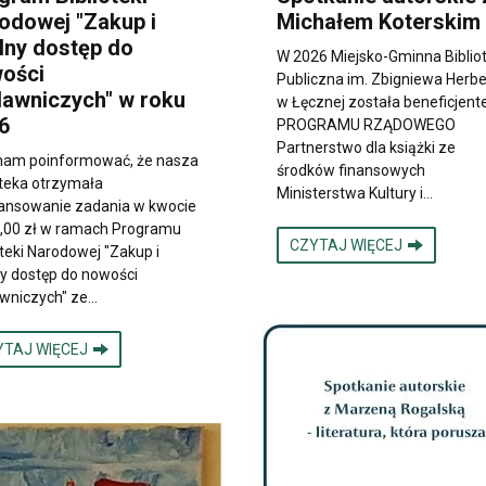
odowej "Zakup i
Michałem Koterskim
lny dostęp do
W 2026 Miejsko-Gminna Biblio
ości
Publiczna im. Zbigniewa Herbe
awniczych" w roku
w Łęcznej została beneficjen
6
PROGRAMU RZĄDOWEGO
Partnerstwo dla książki ze
 nam poinformować, że nasza
środków finansowych
oteka otrzymała
Ministerstwa Kultury i…
ansowanie zadania w kwocie
,00 zł w ramach Programu
CZYTAJ WIĘCEJ
oteki Narodowej "Zakup i
y dostęp do nowości
wniczych" ze…
YTAJ WIĘCEJ