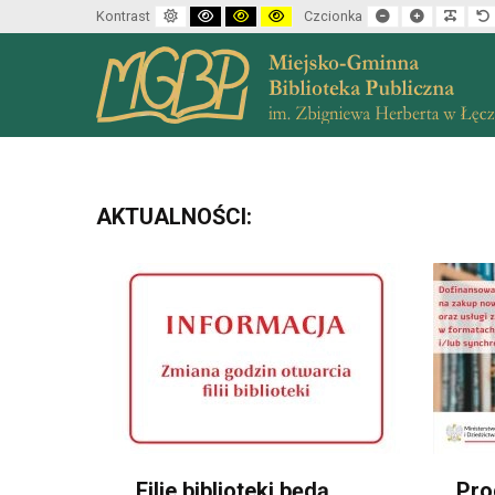
Default mode
High contrast black white mode
High contrast black yellow mode
High contrast yellow black mode
Set smaller font
Set larger f
Make 
Kontrast
Czcionka
AKTUALNOŚCI:
Filie biblioteki będą
Pro