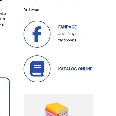
Archiwum
teka
rta
tem
FANPAGE
Jesteśmy na
facebooku
KATALOG ONLINE