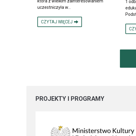
która z wielkim zainteresowaniem
1 odb
uczestniczyła w…
eduka
Pods
CZYTAJ WIĘCEJ
CZ
PROJEKTY
I PROGRAMY