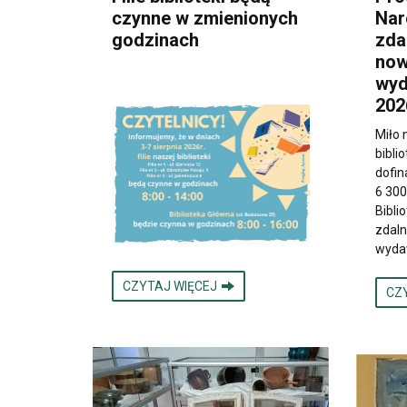
czynne w zmienionych
Nar
godzinach
zda
now
wyd
202
Miło
bibli
dofin
6 300
Bibli
zdaln
wyda
CZYTAJ WIĘCEJ
CZ