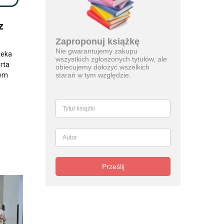
z
Zaproponuj książkę
Nie gwarantujemy zakupu
teka
wszystkich zgłoszonych tytułów, ale
rta
obiecujemy dołożyć wszelkich
tem
starań w tym względzie.
Prześlij