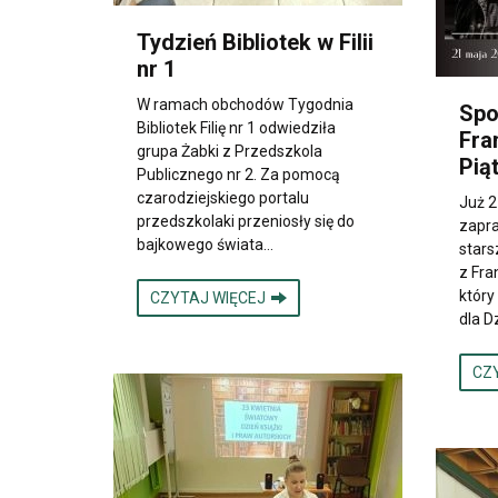
Tydzień Bibliotek w Filii
nr 1
W ramach obchodów Tygodnia
Spo
Bibliotek Filię nr 1 odwiedziła
Fra
grupa Żabki z Przedszkola
Pią
Publicznego nr 2. Za pomocą
czarodziejskiego portalu
Już 2
przedszkolaki przeniosły się do
zapra
bajkowego świata…
stars
z Fra
który
CZYTAJ WIĘCEJ
dla D
CZ