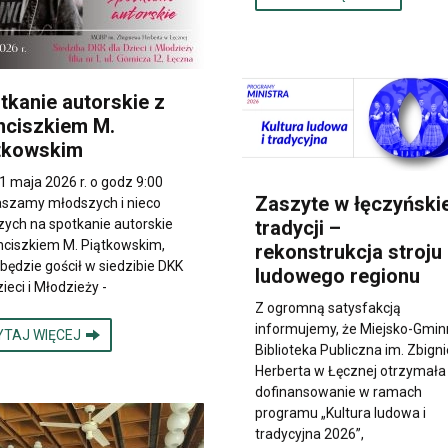
tkanie autorskie z
nciszkiem M.
tkowskim
1 maja 2026 r. o godz 9:00
Zaszyte w łęczyńskie
szamy młodszych i nieco
tradycji –
zych na spotkanie autorskie
nciszkiem M. Piątkowskim,
rekonstrukcja stroju
 będzie gościł w siedzibie DKK
ludowego regionu
zieci i Młodzieży -
Z ogromną satysfakcją
informujemy, że Miejsko-Gmi
YTAJ WIĘCEJ
Biblioteka Publiczna im. Zbign
Herberta w Łęcznej otrzymała
dofinansowanie w ramach
programu „Kultura ludowa i
tradycyjna 2026”,