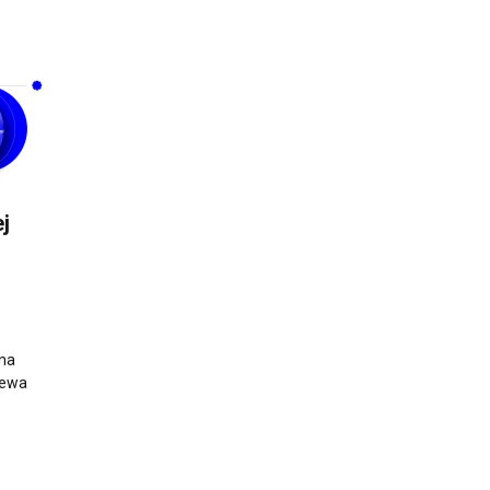
j
nna
iewa