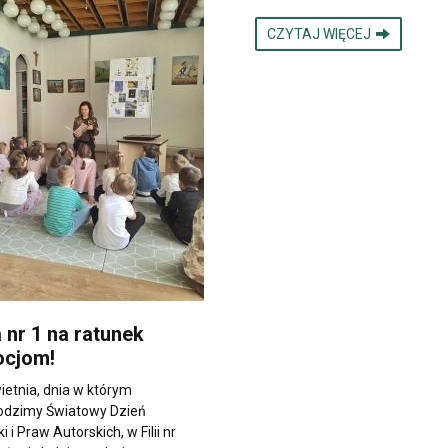
CZYTAJ WIĘCEJ
a nr 1 na ratunek
cjom!
ietnia, dnia w którym
odzimy Światowy Dzień
i i Praw Autorskich, w Filii nr