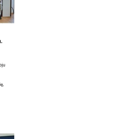
.
oju
ę,