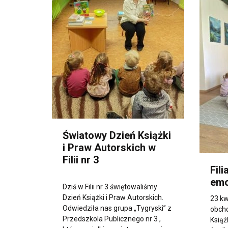
Światowy Dzień Książki
i Praw Autorskich w
Filii nr 3
Fili
emo
Dziś w Filii nr 3 świętowaliśmy
Dzień Książki i Praw Autorskich.
23 kw
Odwiedziła nas grupa „Tygryski” z
obch
Przedszkola Publicznego nr 3 ,
Książk