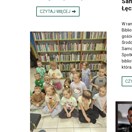
Sa
Łęc
CZYTAJ WIĘCEJ
W ra
Bibli
gości
Środ
Samo
Spotk
bibli
która
CZ