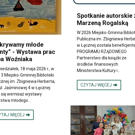
Spotkanie autorskie 
Marzeną Rogalską
W 2026 Miejsko-Gminna Biblio
Publiczna im. Zbigniewa Herbe
krywamy młode
w Łęcznej została beneficjen
enty” - Wystawa prac
PROGRAMU RZĄDOWEGO
ipa Woźniaka
Partnerstwo dla książki ze
środków finansowych
iedziałek, 18 maja 2026 r., w
Ministerstwa Kultury i…
nr 3 Miejsko-Gminnej Biblioteki
cznej im. Zbigniewa Herberta,
CZYTAJ WIĘCEJ
ul. Jaśminowej 4 w Łęcznej
 się wernisaż wystawy
rstwa młodego…
YTAJ WIĘCEJ