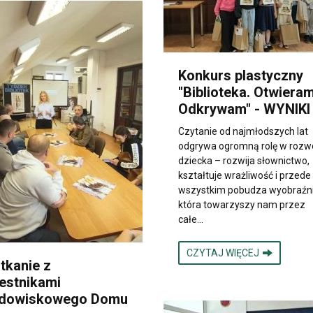
Konkurs plastyczny
"Biblioteka. Otwieram
Odkrywam" - WYNIKI
Czytanie od najmłodszych lat
odgrywa ogromną rolę w rozw
dziecka – rozwija słownictwo,
kształtuje wrażliwość i przede
wszystkim pobudza wyobraźni
która towarzyszy nam przez
całe…
CZYTAJ WIĘCEJ
tkanie z
estnikami
dowiskowego Domu