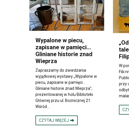
Wypalone w piecu,
„Od
zapisane w pamięci...
tal
Gliniane historie znad
Fil
Wieprza
W pon
Zapraszamy do zwiedzania
Filii 
wyjątkowej wystawy „Wypalone w
Publi
piecu, zapisane w pamięci...
przy 
Gliniane historie znad Wieprza”,
odbył
prezentowanej w holu Biblioteki
mala
Głównej przu ul. Bożnicznej 21.
Wśród…
CZ
CZYTAJ WIĘCEJ