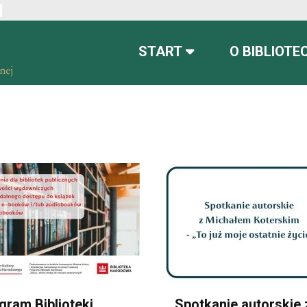
ont
font more readable
Set default font
START
O BIBLIOTE
gram Biblioteki
Spotkanie autorskie 