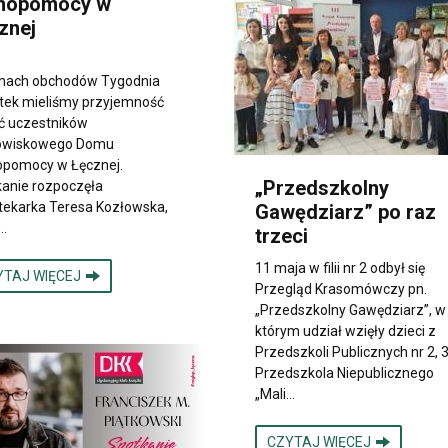
mopomocy w
znej
mach obchodów Tygodnia
otek mieliśmy przyjemność
ć uczestników
owiskowego Domu
pomocy w Łęcznej.
„Przedszkolny
anie rozpoczęła
otekarka Teresa Kozłowska,
Gawędziarz” po raz
…
trzeci
11 maja w filii nr 2 odbył się
YTAJ WIĘCEJ
Przegląd Krasomówczy pn.
„Przedszkolny Gawędziarz”, w
którym udział wzięły dzieci z
Przedszkoli Publicznych nr 2, 3 
Przedszkola Niepublicznego
„Mali…
CZYTAJ WIĘCEJ