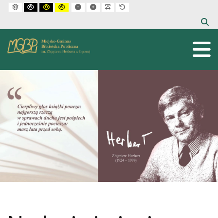
Default mode
High contrast black white mode
High contrast black yellow mode
High contrast yellow black mode
Set smaller font
Set larger font
Make font more readable
Set default font