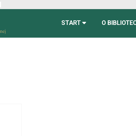
ont
font more readable
Set default font
START
O BIBLIOTE