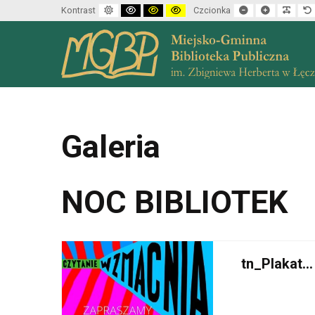
Default mode
High contrast black white mode
High contrast black yellow mode
High contrast yellow black mode
Set smaller font
Set larger f
Make 
Kontrast
Czcionka
Galeria
NOC BIBLIOTEK
tn_Plakat...