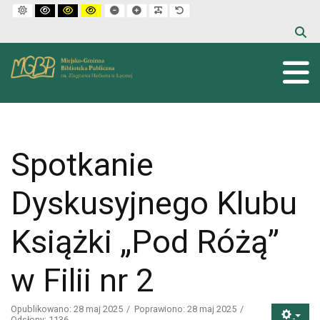
Default mode
High contrast black white mode
High contrast black yellow mode
High contrast yellow black mode
Set smaller font
Set larger font
Make font more readable
Set default font
Spotkanie
Dyskusyjnego Klubu
Książki „Pod Różą”
w Filii nr 2
Opublikowano: 28 maj 2025
Poprawiono: 28 maj 2025
Odsłony: 1136